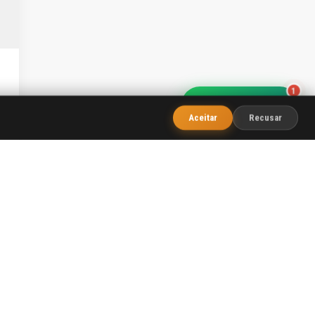
1
Fale com o WOBA
Aceitar
Recusar