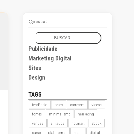
BUSCAR
Buscar
Publicidade
Marketing Digital
Sites
Design
TAGS
tendência
cores
carrossel
vídeos
fontes
minimalismo
marketing
vendas
afiliados
hotmart
ebook
curso
plataforma
nicho
digital