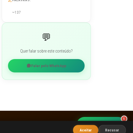
~137
💬
Quer falar sobre este conteúdo?
Falar pelo WhatsApp
1
Fale com o WOBA
Aceitar
Recusar