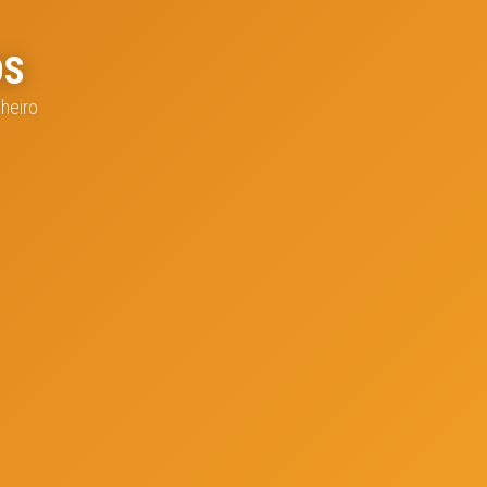
OS
nheiro