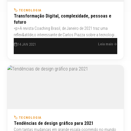
🏷️ TECNOLOGIA
Transformação Digital, complexidade, pessoas e
futuro
<p>A revista Coaching Brasil, de Janeiro de 2021 traz uma
reflex&atilde;o interessante de Carlos Piazza sobre a tecnologia.
Falar de transforma&ccedil;&atilde;o digital &eacute; falar de
Leia mais
14 JAN 2021
gente, nunca de tecnologias, &eacute; falar sobre como as
tecnologias exponenciais combinadas entre si podem mudar a
fei&ccedil;&atilde;o da pr&oacute;pria sociedade e sobre os
benef&iacute;cios que elas trazem &agrave;s pessoas.</p>
🏷️ TECNOLOGIA
Tendências de design gráfico para 2021
Com tantas mudanças em grande escala ocorrendo no mundo