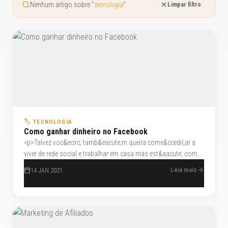
Nenhum artigo sobre "
tecnologia
"
Limpar filtro
🏷️ TECNOLOGIA
Como ganhar dinheiro no Facebook
<p>Talvez voc&ecirc; tamb&eacute;m queira come&ccedil;ar a
viver de rede social e trabalhar em casa mas est&aacute; com
medo, voc&ecirc; talvez pense que esta vontade n&atilde;o vai
Leia mais
14 JAN 2021
proporcionar a voc&ecirc; viver de forma digna
economicamente falando, mas eu te digo: quando voc&ecirc;
sente paix&atilde;o pelo que faz e vai al&eacute;m disso,
&eacute; uma lei natural, funciona, acredite ou n&atilde;o.</p>