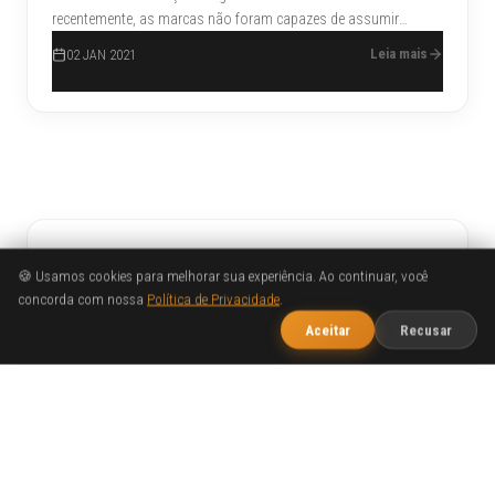
recentemente, as marcas não foram capazes de assumir
muitos riscos em termos de design este ano. Além disso, elas
Leia mais
02 JAN 2021
tiveram que fazer muito mais com menos em 2020.
Buscar
🍪 Usamos cookies para melhorar sua experiência. Ao continuar, você
concorda com nossa
Política de Privacidade
.
1
Publicidade
Fale com o WOBA
Aceitar
Recusar
Marketing Digital
Sites
Design
TAGS