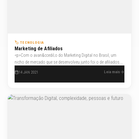
🏷️ TECNOLOGIA
Marketing de Afiliados
<p>Com o avan&ccedil;o do Marketing Digital no Brasil, um
nicho de mercado que se desenvolveu junto foi o de afiliados.
Estes sites para afiliados tem ajudado muito os
Leia mais
14 JAN 2021
empreendedores que se aventuram nesse mercado.</p>