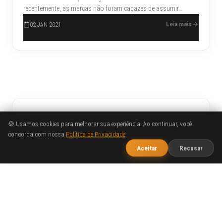
recentemente, as marcas não foram capazes de assumir
muitos riscos em termos de design este ano. Além disso, elas
Leia mais
02 JAN 2021
tiveram que fazer muito mais com menos em 2020.
Buscar
🍪 Usamos cookies para melhorar sua experiência. Ao continuar, você
concorda com nossa
Política de Privacidade
.
1
Publicidade
Fale com o WOBA
Aceitar
Recusar
Marketing Digital
Sites
Design
TAGS