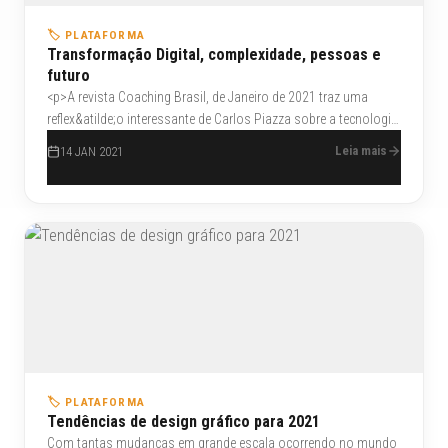
🏷️ PLATAFORMA
Transformação Digital, complexidade, pessoas e
futuro
<p>A revista Coaching Brasil, de Janeiro de 2021 traz uma
reflex&atilde;o interessante de Carlos Piazza sobre a tecnologia.
Falar de transforma&ccedil;&atilde;o digital &eacute; falar de
Leia mais
14 JAN 2021
gente, nunca de tecnologias, &eacute; falar sobre como as
tecnologias exponenciais combinadas entre si podem mudar a
fei&ccedil;&atilde;o da pr&oacute;pria sociedade e sobre os
benef&iacute;cios que elas trazem &agrave;s pessoas.</p>
🏷️ PLATAFORMA
Tendências de design gráfico para 2021
Com tantas mudanças em grande escala ocorrendo no mundo