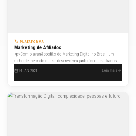
🏷️ PLATAFORMA
Marketing de Afiliados
<p>Com o avan&ccedil;o do Marketing Digital no Brasil, um
nicho de mercado que se desenvolveu junto foi o de afiliados.
Estes sites para afiliados tem ajudado muito os
Leia mais
14 JAN 2021
empreendedores que se aventuram nesse mercado.</p>