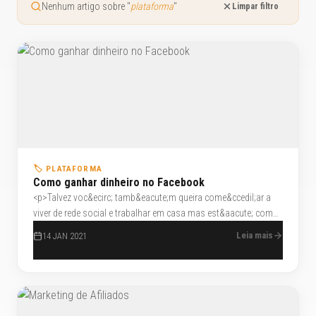
Nenhum artigo sobre "
plataforma
"
Limpar filtro
🏷️ PLATAFORMA
Como ganhar dinheiro no Facebook
<p>Talvez voc&ecirc; tamb&eacute;m queira come&ccedil;ar a
viver de rede social e trabalhar em casa mas est&aacute; com
medo, voc&ecirc; talvez pense que esta vontade n&atilde;o vai
Leia mais
14 JAN 2021
proporcionar a voc&ecirc; viver de forma digna
economicamente falando, mas eu te digo: quando voc&ecirc;
sente paix&atilde;o pelo que faz e vai al&eacute;m disso,
&eacute; uma lei natural, funciona, acredite ou n&atilde;o.</p>