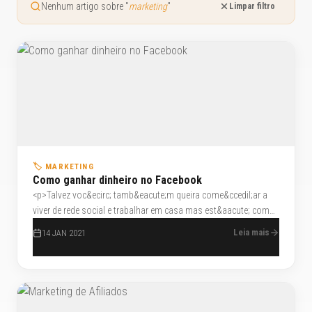
Nenhum artigo sobre "
marketing
"
Limpar filtro
🏷️ MARKETING
Como ganhar dinheiro no Facebook
<p>Talvez voc&ecirc; tamb&eacute;m queira come&ccedil;ar a
viver de rede social e trabalhar em casa mas est&aacute; com
medo, voc&ecirc; talvez pense que esta vontade n&atilde;o vai
Leia mais
14 JAN 2021
proporcionar a voc&ecirc; viver de forma digna
economicamente falando, mas eu te digo: quando voc&ecirc;
sente paix&atilde;o pelo que faz e vai al&eacute;m disso,
&eacute; uma lei natural, funciona, acredite ou n&atilde;o.</p>