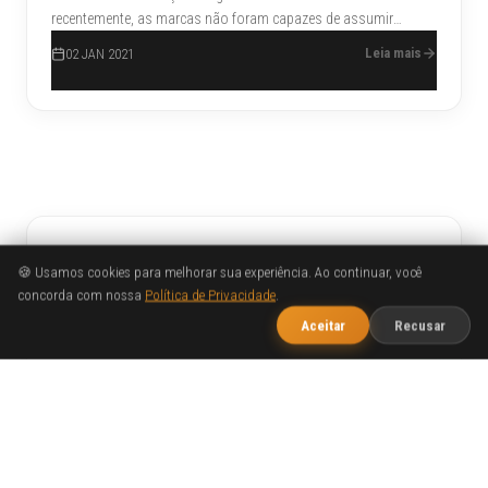
recentemente, as marcas não foram capazes de assumir
muitos riscos em termos de design este ano. Além disso, elas
Leia mais
02 JAN 2021
tiveram que fazer muito mais com menos em 2020.
Buscar
🍪 Usamos cookies para melhorar sua experiência. Ao continuar, você
concorda com nossa
Política de Privacidade
.
1
Publicidade
Fale com o WOBA
Aceitar
Recusar
Marketing Digital
Sites
Design
TAGS