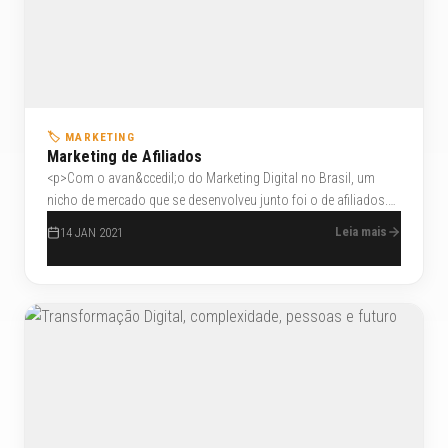
🏷️ MARKETING
Marketing de Afiliados
<p>Com o avan&ccedil;o do Marketing Digital no Brasil, um
nicho de mercado que se desenvolveu junto foi o de afiliados.
Estes sites para afiliados tem ajudado muito os
Leia mais
14 JAN 2021
empreendedores que se aventuram nesse mercado.</p>