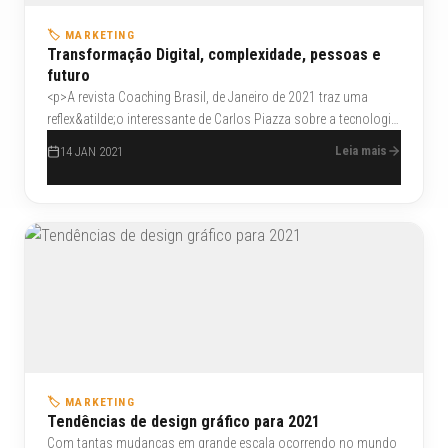
🏷️ MARKETING
Transformação Digital, complexidade, pessoas e
futuro
<p>A revista Coaching Brasil, de Janeiro de 2021 traz uma
reflex&atilde;o interessante de Carlos Piazza sobre a tecnologia.
Falar de transforma&ccedil;&atilde;o digital &eacute; falar de
Leia mais
14 JAN 2021
gente, nunca de tecnologias, &eacute; falar sobre como as
tecnologias exponenciais combinadas entre si podem mudar a
fei&ccedil;&atilde;o da pr&oacute;pria sociedade e sobre os
benef&iacute;cios que elas trazem &agrave;s pessoas.</p>
🏷️ MARKETING
Tendências de design gráfico para 2021
Com tantas mudanças em grande escala ocorrendo no mundo