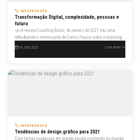
🏷️ INFOPRODUTO
Transformação Digital, complexidade, pessoas e
futuro
<p>A revista Coaching Brasil, de Janeiro de 2021 traz uma
reflex&atilde;o interessante de Carlos Piazza sobre a tecnologia.
Falar de transforma&ccedil;&atilde;o digital &eacute; falar de
Leia mais
14 JAN 2021
gente, nunca de tecnologias, &eacute; falar sobre como as
tecnologias exponenciais combinadas entre si podem mudar a
fei&ccedil;&atilde;o da pr&oacute;pria sociedade e sobre os
benef&iacute;cios que elas trazem &agrave;s pessoas.</p>
🏷️ INFOPRODUTO
Tendências de design gráfico para 2021
Com tantas mudanças em grande escala ocorrendo no mundo