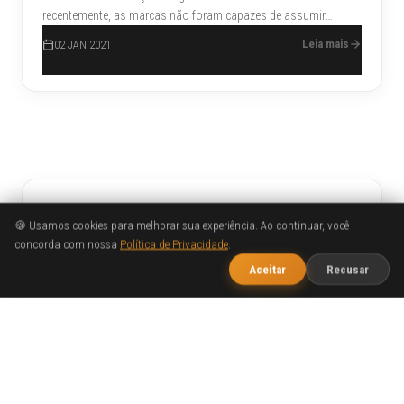
recentemente, as marcas não foram capazes de assumir
muitos riscos em termos de design este ano. Além disso, elas
Leia mais
02 JAN 2021
tiveram que fazer muito mais com menos em 2020.
Buscar
🍪 Usamos cookies para melhorar sua experiência. Ao continuar, você
concorda com nossa
Política de Privacidade
.
1
Publicidade
Fale com o WOBA
Aceitar
Recusar
Marketing Digital
Sites
Design
TAGS