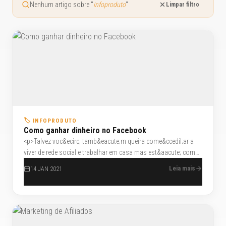
Nenhum artigo sobre "
infoproduto
"
Limpar filtro
🏷️ INFOPRODUTO
Como ganhar dinheiro no Facebook
<p>Talvez voc&ecirc; tamb&eacute;m queira come&ccedil;ar a
viver de rede social e trabalhar em casa mas est&aacute; com
medo, voc&ecirc; talvez pense que esta vontade n&atilde;o vai
Leia mais
14 JAN 2021
proporcionar a voc&ecirc; viver de forma digna
economicamente falando, mas eu te digo: quando voc&ecirc;
sente paix&atilde;o pelo que faz e vai al&eacute;m disso,
&eacute; uma lei natural, funciona, acredite ou n&atilde;o.</p>