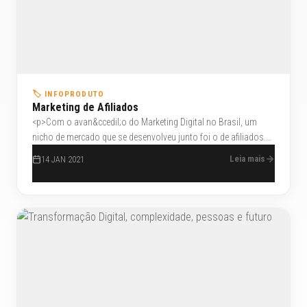
🏷️ INFOPRODUTO
Marketing de Afiliados
<p>Com o avan&ccedil;o do Marketing Digital no Brasil, um
nicho de mercado que se desenvolveu junto foi o de afiliados.
Estes sites para afiliados tem ajudado muito os
Leia mais
14 JAN 2021
empreendedores que se aventuram nesse mercado.</p>