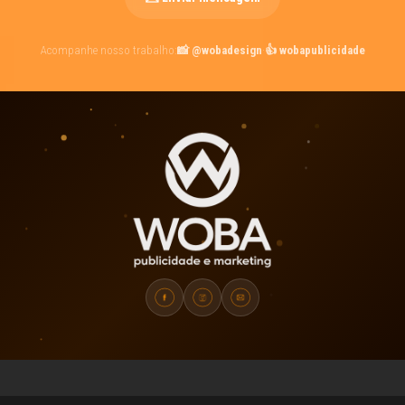
Acompanhe nosso trabalho:
·
📸 @wobadesign
👍 wobapublicidade