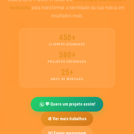
dedicação
para transformar a identidade da sua marca em
resultados reais.
450+
CLIENTES ATENDIDOS
580+
PROJETOS ENTREGUES
25+
ANOS DE MERCADO
💬 Quero um projeto assim!
🎨 Ver mais trabalhos
✉️ Enviar mensagem